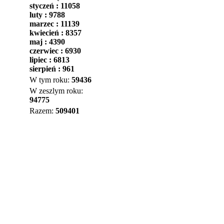
styczeń : 11058
luty : 9788
marzec : 11139
kwiecień : 8357
maj : 4390
czerwiec : 6930
lipiec : 6813
sierpień : 961
W tym roku:
59436
W zeszlym roku:
94775
Razem:
509401