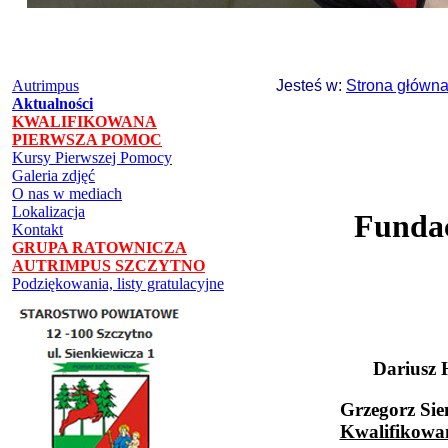
Autrimpus
Jesteś w:
Strona główna
Aktualności
KWALIFIKOWANA
PIERWSZA POMOC
Kursy Pierwszej Pomocy
Galeria zdjęć
O nas w mediach
Lokalizacja
Fundac
Kontakt
GRUPA RATOWNICZA
AUTRIMPUS SZCZYTNO
Podziękowania, listy gratulacyjne
Dariusz
Grzegorz Sie
Kwalifikowa