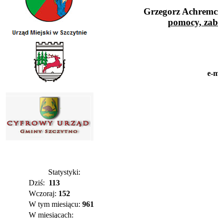
Grzegorz Achremc
pomocy, zab
e-m
Statystyki:
Dziś:
113
Wczoraj:
152
W tym miesiącu:
961
W miesiącach: